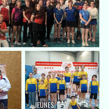
ns
JEUNES